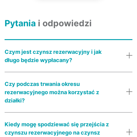
Pytania
i odpowiedzi
Czym jest czynsz rezerwacyjny i jak
długo będzie wypłacany?
Czynsz rezerwacyjny to inaczej miesięczna
Czy podczas trwania okresu
opłata rezerwacyjna, wypłacana za okres od
rezerwacyjnego można korzystać z
dnia zawarcia umowy dzierżawy gruntu do
działki?
momentu rozpoczęcia budowy elektrowni
fotowoltaicznej (tj. pierwszego wpisu do
Tak. W tym okresie właściciel gruntu może
dziennika budowy). W tym czasie załatwiamy
Kiedy mogę spodziewać się przejścia z
nadal korzystać z gruntu jak dotychczas,
wszystkie dokumenty niezbędne do uzyskania
czynszu rezerwacyjnego na czynsz
włącznie z uzyskiwaniem dopłat do produkcji
pozwolenia na budowę. Czynsz rezerwacyjny