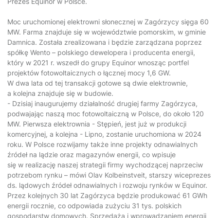
Prezes Equinor w Polsce.
Moc uruchomionej elektrowni słonecznej w Zagórzycy sięga 60
MW. Farma znajduje się w województwie pomorskim, w gminie
Damnica. Została zrealizowana i będzie zarządzana poprzez
spółkę Wento – polskiego dewelopera i producenta energii,
który w 2021 r. wszedł do grupy Equinor wnosząc portfel
projektów fotowoltaicznych o łącznej mocy 1,6 GW.
W dwa lata od tej transakcji gotowe są dwie elektrownie,
a kolejna znajduje się w budowie.
- Dzisiaj inaugurujemy działalność drugiej farmy Zagórzyca,
podwajając naszą moc fotowoltaiczną w Polsce, do około 120
MW. Pierwsza elektrownia - Stępień, jest już w produkcji
komercyjnej, a kolejna - Lipno, zostanie uruchomiona w 2024
roku. W Polsce rozwijamy także inne projekty odnawialnych
źródeł na lądzie oraz magazynów energii, co wpisuje
się w realizację naszej strategii firmy wychodzącej naprzeciw
potrzebom rynku – mówi Olav Kolbeinstveit, starszy wiceprezes
ds. lądowych źródeł odnawialnych i rozwoju rynków w Equinor.
Przez kolejnych 30 lat Zagórzyca będzie produkować 61 GWh
energii rocznie, co odpowiada zużyciu 31 tys. polskich
gospodarstw domowych. Sprzedażą i wprowadzaniem energii